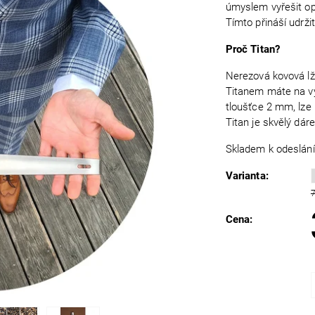
úmyslem vyřešit op
Tímto přináší udrži
Proč Titan?
Nerezová kovová lží
Titanem máte na výb
tloušťce 2 mm, lze 
Titan je skvělý dár
Skladem k odeslání
Varianta:
Cena: