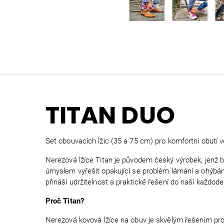
TITAN DUO
Set obouvacích lžic (35 a 75 cm) pro komfortní obutí ve
Nerezová lžíce Titan je původem český výrobek, jenž by
úmyslem vyřešit opakující se problém lámání a ohýbá
přináší udržitelnost a praktické řešení do naší každode
Proč Titan?
Nerezová kovová lžíce na obuv je skvělým řešením pro li