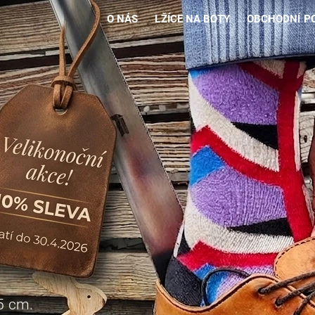
O NÁS
LŽÍCE NA BOTY
OBCHODNÍ P
5 cm.