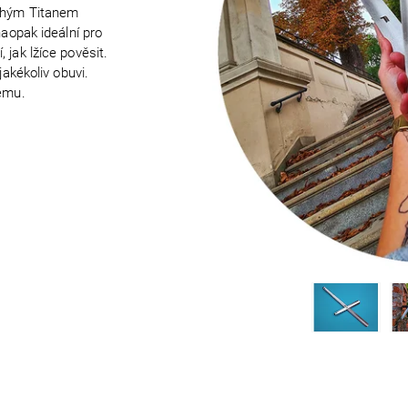
ouhým Titanem
naopak ideální pro
 jak lžíce pověsit.
jakékoliv obuvi.
dému.