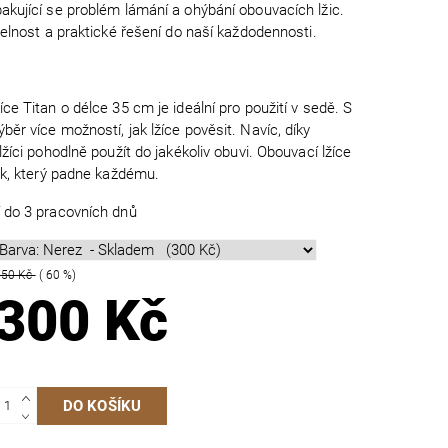
akující se problém lámání a ohýbání obouvacích lžic.
telnost a praktické řešení do naší každodennosti.
ce Titan o délce 35 cm je ideální pro použití v sedě. S
ěr více možností, jak lžíce pověsit. Navíc, díky
lžíci pohodlně použít do jakékoliv obuvi. Obouvací lžíce
ek, který padne každému.
 do 3 pracovních dnů
750 Kč
( 60 %)
300 Kč