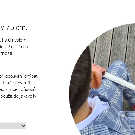
ky 75 cm.
nuli s úmyslem
ch lžic. Tímto
nnosti.
 při obouvání ohýbat
sti už nikdy mít
abízí více způsobů
použít do jakékoliv