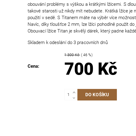
obouvání problémy s výškou a krátkými lžícemi. S dl
takové starosti už nikdy mít nebudete. Krátká lžíce je 
použití v sedě. S Titanem máte na výběr více možností,
Navíc, díky tloušťce 2 mm, lze lžíci pohodlně použít do 
Obouvací lžíce Titan je skvělý dárek, který padne kaž
Skladem k odeslání do 3 pracovních dnů
1 300 Kč
( 46 %)
700 Kč
Cena: