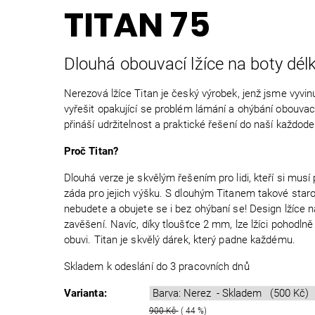
TITAN 75
Dlouhá obouvací lžíce na boty dél
Nerezová lžíce Titan je český výrobek, jenž jsme vyvi
vyřešit opakující se problém lámání a ohýbání obouvací
přináší udržitelnost a praktické řešení do naší každode
Proč Titan?
Dlouhá verze je skvělým řešením pro lidi, kteří si musí
záda pro jejich výšku. S dlouhým Titanem takové staro
nebudete a obujete se i bez ohýbaní se! Design lžíce n
zavěšení. Navíc, díky tloušťce 2 mm, lze lžíci pohodlně 
obuvi. Titan je skvělý dárek, který padne každému.
Skladem k odeslání do 3 pracovních dnů
Varianta:
900 Kč
( 44 %)