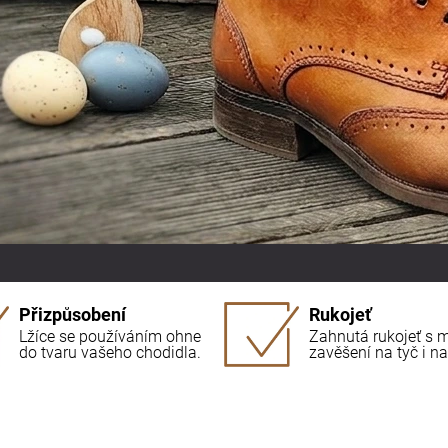
Přizpůsobení
Rukojeť
Lžíce se používáním ohne
Zahnutá rukojeť s 
do tvaru vašeho chodidla.
zavěšení na tyč i n