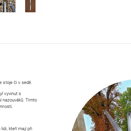
 stoje či v sedě.
l vyvinut s
ní nazouváků. Tímto
nnosti.
di, kteří mají při